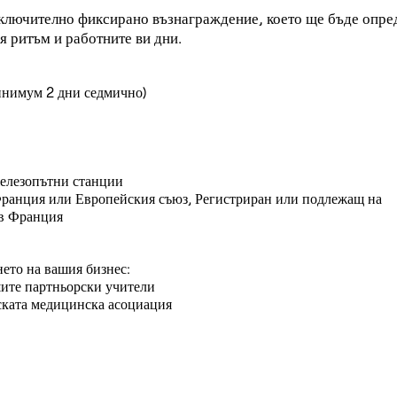
изключително фиксирано възнаграждение, което ще бъде опре
я ритъм и работните ви дни.
минимум 2 дни седмично)
железопътни станции
Франция или Европейския съюз, Регистриран или подлежащ на
ъв Франция
нето на вашия бизнес:
шите партньорски учители
ската медицинска асоциация