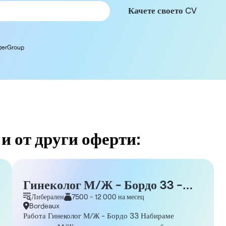
Качете своето CV
oberGroup
и от други оферти:
Гинеколог М/Ж - Бордо 33 -
Самостоятелно заето лице
Либерален
7500 - 12 000 на месец
Bordeaux
Работа Гинеколог М/Ж - Бордо 33 Набираме