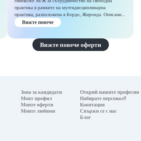
гинеколог М/Ж за сътрудничество на свободна
практика в рамките на мултидисциплинарна
практика, разположена в Бордо, Жиронда. Описание
и задължения Вие ще се присъедините към
Вижте повече
динамична медицинска среда, предлагаща
комплексни грижи за пациентите. Ще работите
о
заедно с други специалисти като общопрактикуващи
Вижте повече оферти
лекари, дерматолози, ендокринолози и офталмолози,
както и с екип от парамедици. Основните ви
задължения ще включват: - Сътрудничество с всички
здравни специалисти в практиката - Участие във
вътрешни обмени и обучения, за да поддържате
практиката в крак с времето ДНК на структурата Ще
практикувате в модерно, напълно оборудвано
Зона за кандидати
Открий нашите професии
помещение, проектирано така, че да предлага
Моят профил
Набирате персонал?
оптимален комфорт за вашата практика. Практиката
Моите оферти
Кооптация
Моите любими
Свържи се с нас
се ползва с редовен поток от пациенти и медицински
Блог
т
секретариат, който е на разположение по всяко
време, което позволява административните задачи да
бъдат напълно разтоварени. Тази структурирана
а
среда позволява на практикуващите да се посветят