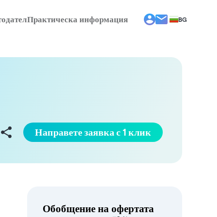
тодател
Практическа информация
BG
EL
EN
ES
FR
IT
PT
RO
Направете заявка с 1 клик
Обобщение на офертата