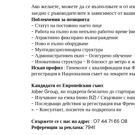
Ако желаете, можете да се възползвате и от 
заедно с ръководителите в зависимост от ваши
Поблекчения за позицията
:
- Статут на постоянно наето лице
- Работа на пълно или непълно работно време (
- Атрактивно фиксирано възнаграждение
- Ново и пълно оборудване
- Мултидисциплинарна структура
- Административен екип - Осигурено обучение
- Иновативна структура - В близост до метро и 
Искан профил
: Гинеколог с квалификация във 
регистрация в Националния съвет на лекарите в
Кандидати от Европейския съюз
:
Jober Group, ви подкрепя безплатно до стартира
- Изучаване на езика (ниво В2) / Свързване с на
- Последващи действия за регистрация във Френ
>. - Консултант, посветен на подкрепата ви
Свържете се с нас на адрес
: O7 44 71 65 O8
Референция за реклама:
7941