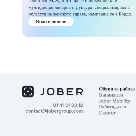
гинеколог М/Ж, който да се присъедини към
мултидисциплинарна структура, специализирана в
областта на женското здраве, намираща се в Бордо,
Жиронда, като част от договор с възнаграждение (на
Вижте повече
пълно или непълно работно време) или
самостоятелно сътрудничество. Описание и
задължения Ще упражнявате своята специалност кат
част от медицински екип, съставен от лекари с
допълващи се умения: общопрактикуващи лекари,
офталмолози, дерматолози, ендокринолози,
кардиолози и др, както и екип от парамедицински
специалисти. Вътрешната организация на
структурата означава, че можете да се посветите
изцяло на грижите за пациентите си в структурирана
Обяви за работа
и координирана среда. . Като гинеколог вашите
Кандидати
отговорности ще включват: Профилактични
Jober Mobility
01 41 31 33 12
Работодател
гинекологични грижи - Участие в клинични обмени с
contact@jobergroup.com
Екипът
други лекари специалисти - Консултации като част о
засилена мултидисциплинарна практика ДНК на
структурата Това модерно медицинско съоръжение,
проектирано от лекари за лекари, предлага оптималн