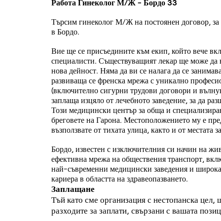
Работа Гинеколог М/Ж - Бордо 33
Търсим гинеколог М/Ж на постоянен договор, за
в Бордо.
Вие ще се присъедините към екип, който вече в
специалисти. Съществуващият лекар ще може да ви
нова дейност. Няма да ви се налага да се занима
развиваща се френска мрежа с уникално професио
(включително сигурни трудови договори и вълнува
заплаща изцяло от лечебното заведение, за да ра
Този медицински център за обща и специализиран
бреговете на Гарона. Местоположението му е пре
възползвате от тихата улица, както и от местата з
Бордо, известен с изключителния си начин на жив
ефективна мрежа на обществения транспорт, вклю
най-съвременни медицински заведения и широка 
кариера в областта на здравеопазването.
Заплащане
Тъй като сме организация с нестопанска цел,
разходите за заплати, свързани с вашата пози