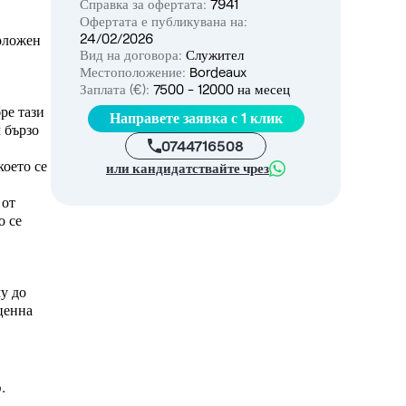
Справка за офертата:
7941
Офертата е публикувана на:
24/02/2026
оложен
Вид на договора:
Служител
Местоположение:
Bordeaux
Заплата (€):
7500 - 12000 на месец
ре тази
Направете заявка с 1 клик
 бързо
0744716508
което се
или кандидатствайте чрез
 от
о се
у до
ценна
.