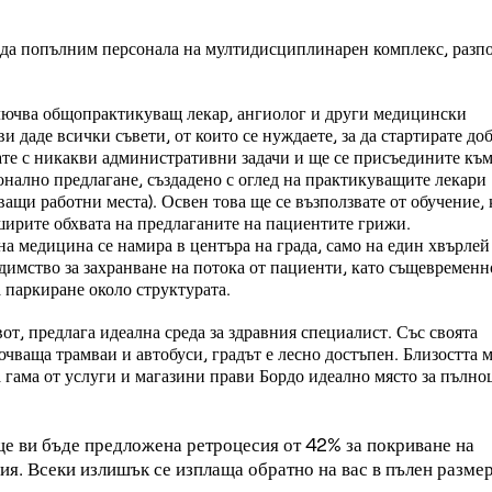
 да попълним персонала на мултидисциплинарен комплекс, разп
ключва общопрактикуващ лекар, ангиолог и други медицински
 даде всички съвети, от които се нуждаете, за да стартирате доб
вате с никакви административни задачи и ще се присъедините към
нално предлагане, създадено с оглед на практикуващите лекари
щи работни места). Освен това ще се възползвате от обучение, 
зширите обхвата на предлаганите на пациентите грижи.
а медицина се намира в центъра на града, само на един хвърлей
димство за захранване на потока от пациенти, като същевременн
а паркиране около структурата.
от, предлага идеална среда за здравния специалист. Със своята
чваща трамваи и автобуси, градът е лесно достъпен. Близостта м
гама от услуги и магазини прави Бордо идеално място за пълно
 ще ви бъде предложена ретроцесия от 42% за покриване на
ция. Всеки излишък се изплаща обратно на вас в пълен размер