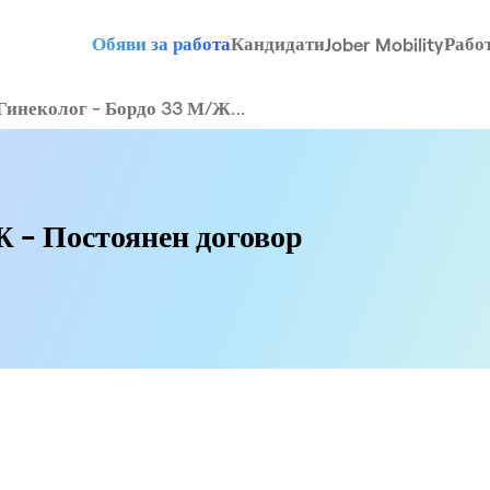
Обяви за работа
Кандидати
Рабо
Jober Mobility
Гинеколог - Бордо 33 М/Ж…
 - Постоянен договор