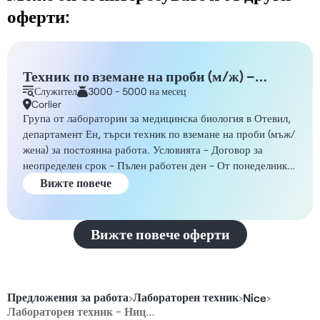
оферти:
Техник по вземане на проби (м/ж) –
Отевил 01
Служител
3000 - 5000 на месец
Corlier
Група от лаборатории за медицинска биология в Отевил,
департамент Ен, търси техник по вземане на проби (мъж/
жена) за постоянна работа. Условията - Договор за
неопределен срок - Пълен работен ден - От понеделник
до петък - Всеки втори събота от 7:00 до 12:00 ч.
Вижте повече
Организацията Ще се присъедините към независима
група от лаборатории за медицинска биология, основана
през 60-те години и състояща се от мрежа от няколко
Вижте повече оферти
обекта. Дейността включва рутинни анализи, вземане на
проби без предварително записване, както и дейности в
областта на асистираната репродукция и
сперматологията, като специализираните анализи се
Предложения за работа
Лабораторен техник
›
›
Nice
›
възлагат на външни партньори. Възнаграждение -
Лабораторен техник - Ниц…