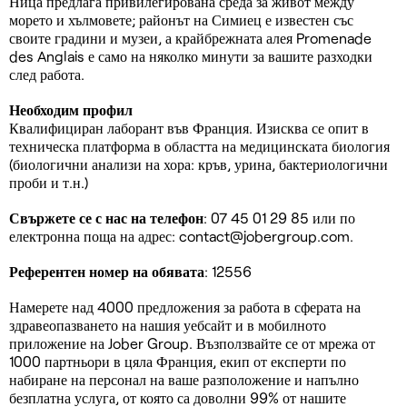
Ница предлага привилегирована среда за живот между
морето и хълмовете; районът на Симиец е известен със
своите градини и музеи, а крайбрежната алея Promenade
des Anglais е само на няколко минути за вашите разходки
след работа.
Необходим профил
Квалифициран лаборант във Франция. Изисква се опит в
техническа платформа в областта на медицинската биология
(биологични анализи на хора: кръв, урина, бактериологични
проби и т.н.)
Свържете се с нас на телефон
: 07 45 01 29 85 или по
електронна поща на адрес:
contact@jobergroup.com
.
Референтен номер на обявата
: 12556
Намерете над 4000 предложения за работа в сферата на
здравеопазването на нашия уебсайт и в мобилното
приложение на Jober Group. Възползвайте се от мрежа от
1000 партньори в цяла Франция, екип от експерти по
набиране на персонал на ваше разположение и напълно
безплатна услуга, от която са доволни 99% от нашите