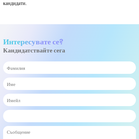
кандидати.
Интересувате се?
Кандидатствайте сега