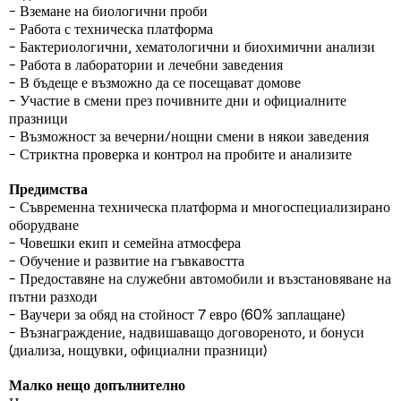
- Вземане на биологични проби
- Работа с техническа платформа
- Бактериологични, хематологични и биохимични анализи
- Работа в лаборатории и лечебни заведения
- В бъдеще е възможно да се посещават домове
- Участие в смени през почивните дни и официалните
празници
- Възможност за вечерни/нощни смени в някои заведения
- Стриктна проверка и контрол на пробите и анализите
Предимства
- Съвременна техническа платформа и многоспециализирано
оборудване
- Човешки екип и семейна атмосфера
- Обучение и развитие на гъвкавостта
- Предоставяне на служебни автомобили и възстановяване на
пътни разходи
- Ваучери за обяд на стойност 7 евро (60% заплащане)
- Възнаграждение, надвишаващо договореното, и бонуси
(диализа, нощувки, официални празници)
Малко нещо допълнително