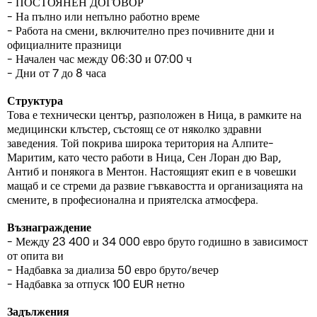
- ПОСТОЯНЕН ДОГОВОР
- На пълно или непълно работно време
- Работа на смени, включително през почивните дни и
официалните празници
- Начален час между 06:30 и 07:00 ч
- Дни от 7 до 8 часа
Структура
Това е технически център, разположен в Ница, в рамките на
медицински клъстер, състоящ се от няколко здравни
заведения. Той покрива широка територия на Алпите-
Маритим, като често работи в Ница, Сен Лоран дю Вар,
Антиб и понякога в Ментон. Настоящият екип е в човешки
мащаб и се стреми да развие гъвкавостта и организацията на
смените, в професионална и приятелска атмосфера.
Възнаграждение
- Между 23 400 и 34 000 евро бруто годишно в зависимост
от опита ви
- Надбавка за диализа 50 евро бруто/вечер
- Надбавка за отпуск 100 EUR нетно
Задължения