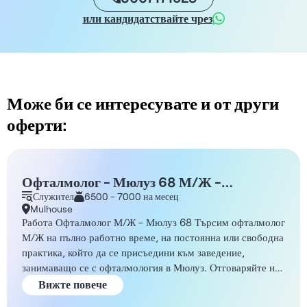
или кандидатствайте чрез
Може би се интересувате и от други
оферти:
Офталмолог - Мюлуз 68 М/Ж -
Постоянен договор
Служител
6500 - 7000 на месец
Mulhouse
Работа Офталмолог М/Ж - Мюлуз 68 Търсим офталмолог
М/Ж на пълно работно време, на постоянна или свободна
практика, който да се присъедини към заведение,
занимаващо се с офталмология в Мюлуз. Отговаряйте на
условията за работа. Ще се присъедините към екип,
Вижте повече
съставен от офталмолози, ортоптист и административен