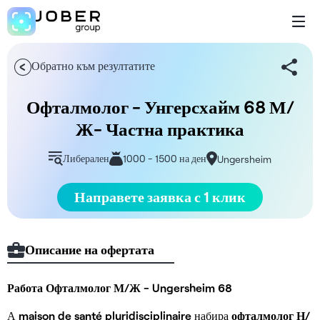
Обратно към резултатите
Офталмолог - Унгерсхайм 68 М/
Ж- Частна практика
Либерален
1000 - 1500 на ден
Ungersheim
Направете заявка с 1 клик
Описание на офертата
Работа Офталмолог М/Ж - Ungersheim 68
А
maison de santé pluridisciplinaire
набира
офталмолог Н/