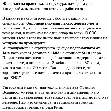
Ж
на частна практика
, за структура, намираща се в
Унгерсхайм, на
пълен или непълен работен ден
.
В рамките на своята роля ще работите с различни
специалисти:
общопрактикуващ лекар, дерматолог и
гинеколог
. Ще се сблъскате с
голям поток от пациенти
в
този район, в който има по един лекар на всеки 10 000
жители. Освен това ще имате пълен контрол върху начина на
котиране на процедурите.
Инсталирането на структурата ще бъде
подпомогнато от
ARS
като част от
договор сCAIM
на стойност
5000 евро
.
Поради това помещенията ще бъдат
нови и модерни
, когато
пристигнете, и ще включват 3 кабинета с площ 30 кв. м,
както и чакалня с 20 места. Важна подробност е, че
здравният център се намира само на крачка от аптека и жп
гара SNCF.
Унгерсхайм е една от най-екологичните във Франция.
Всъщност жителите ѝ са ангажирани и динамични, като
целта им е да превърнат това малко градче в приятно място за
живеене. Наблизо се намират и германската граница,
швейцарската граница и река Рейн.